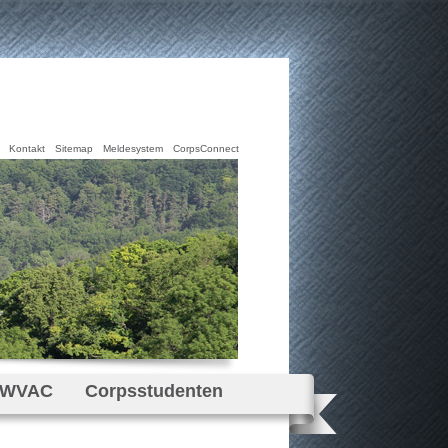
Kontakt
Sitemap
Meldesystem
CorpsConnect
öWVAC
Corpsstudenten