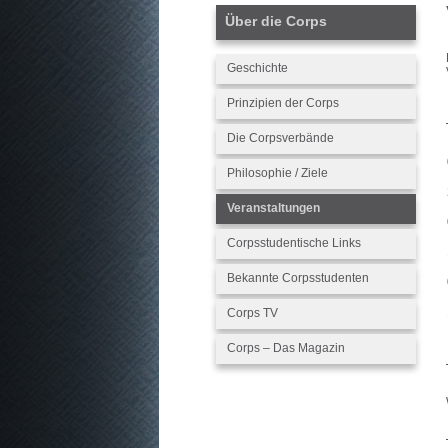
Über die Corps
Geschichte
Prinzipien der Corps
Die Corpsverbände
Philosophie / Ziele
Veranstaltungen
Corpsstudentische Links
Bekannte Corpsstudenten
Corps TV
Corps – Das Magazin