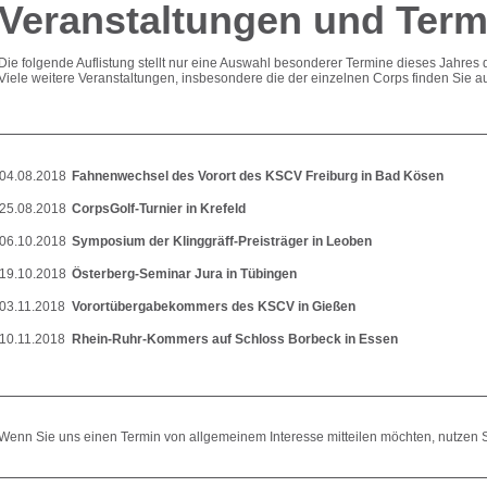
Veranstaltungen und Term
Die folgende Auflistung stellt nur eine Auswahl besonderer Termine dieses Jahres d
Viele weitere Veranstaltungen, insbesondere die der einzelnen Corps finden Sie a
04.08.2018
Fahnenwechsel des Vorort des KSCV Freiburg in Bad Kösen
25.08.2018
CorpsGolf-Turnier in Krefeld
06.10.2018
Symposium der Klinggräff-Preisträger in Leoben
19.10.2018
Österberg-Seminar Jura in Tübingen
03.11.2018
Vorortübergabekommers des KSCV in Gießen
10.11.2018
Rhein-Ruhr-Kommers auf Schloss Borbeck in Essen
Wenn Sie uns einen Termin von allgemeinem Interesse mitteilen möchten, nutzen S